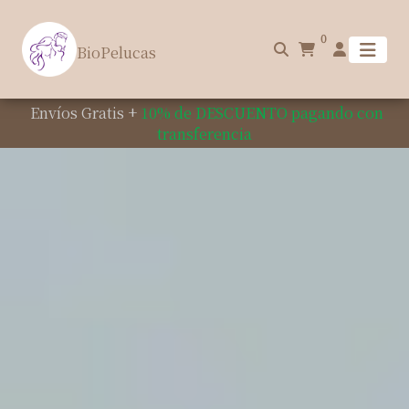
0
BioPelucas
Envíos Gratis +
10% de DESCUENTO pagando con
transferencia